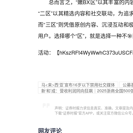
总而言之，“嫩BX区”以其丰富的
“二区”以其精选内容和社交联动，为追
而“三区”则凭借原创内容、沉浸互动和
用户。选择哪个“区”，就是选择一种不
活动：【
hKszRFt4WyWwhC373uUSCF
马<来>西‘亚’宣布16岁以下禁用社交媒体
公募基
新‘和’成：营收利润同向狂飙｜2025浙商全国500
声明：证券时报力求信息真实、准确，文章提及内
下载“证券时报”官方APP，或关注官方微信公众
网友评论