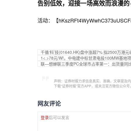
告别低效，迎接一场高效而浪漫的
活动：【
hKszRFt4WyWwhC373uUSCF
千循‘科’技(01640.HK)盘中涨超7% 拟2500万
1<.>78元/W!，中电建中标甘肃电投100MW基地
联—想蝉联三季度PC全球市占率第一：出货量同
声明：证券时报力求信息真实、准确，文章提及内
下载“证券时报”官方APP，或关注官方微信公众
网友评论
登录
后可以发言