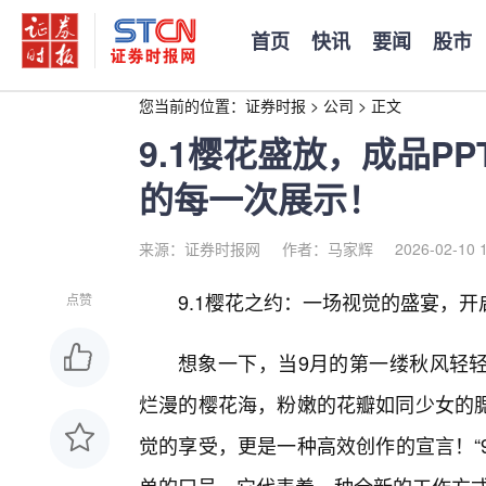
首页
快讯
要闻
股市
您当前的位置：
证券时报
>
公司
>
正文
9.1樱花盛放，成品P
的每一次展示！
来源：证券时报网
作者：马家辉
2026-02-10 
9.1樱花之约：一场视觉的盛宴，
点赞
想象一下，当9月的第一缕秋风轻
烂漫的樱花海，粉嫩的花瓣如同少女的
觉的享受，更是一种高效创作的宣言！“9