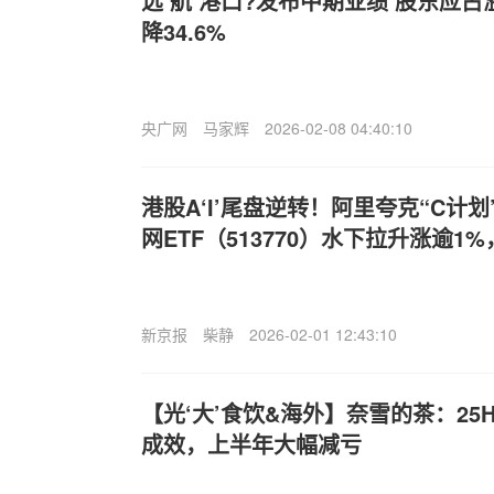
远‘航’港口?发布中期业绩 股东应占
降34.6%
央广网
马家辉
2026-02-08 04:40:10
港股A‘I’尾盘逆转！阿里夸克“C计
网ETF（513770）水下拉升涨逾1
新京报
柴静
2026-02-01 12:43:10
【光‘大’食饮&海外】奈雪的茶：25
成效，上半年大幅减亏